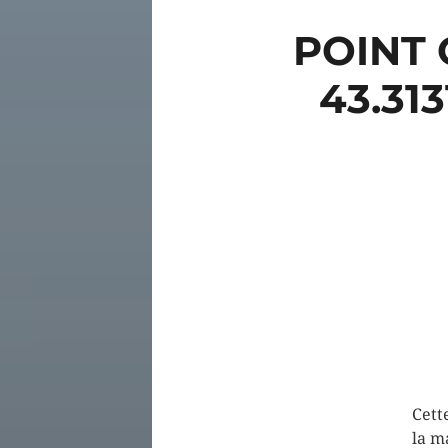
POINT 
43.31
Cett
la m