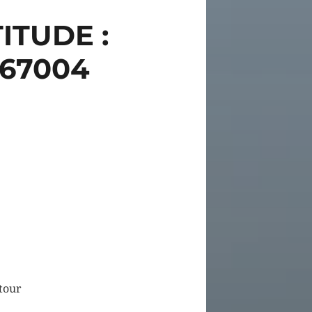
ITUDE :
367004
 tour